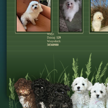
Wizyt:
Dzisiaj:
129
Wszystkich:
50560980