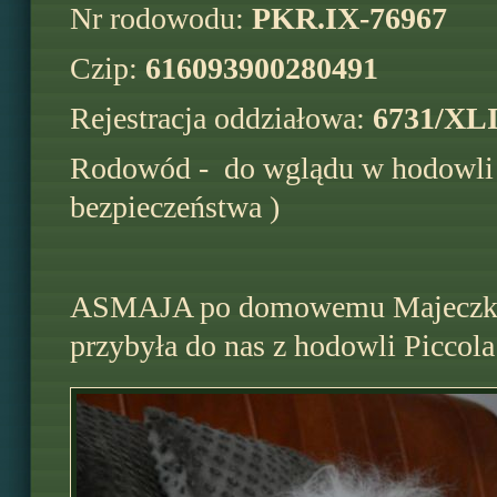
Nr rodowodu:
PKR.IX-76967
Czip:
616093900280491
Rejestracja oddziałowa:
6731/XLI
Rodowód -
do wglądu w hodowli 
bezpieczeństwa )
ASMAJA po domowemu Majeczka j
przybyła do nas z hodowli Piccola