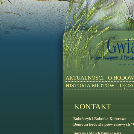
AKTUALNOŚCI
O HODOW
HISTORIA MIOTÓW
TĘCZ
KONTAKT
Bolończyk i Bolonka Kolorowa
Domowa hodowla psów rasowych "
Bożena i Marek Kunikowscy