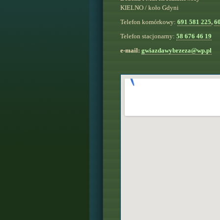
KIELNO / koło Gdyni
Telefon komórkowy:
691 581 225
,
6
Telefon stacjonarny:
58 676 46 19
e-mail:
gwiazdawybrzeza@wp.pl