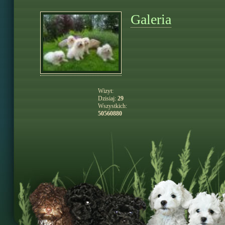
Galeria
Wizyt:
Dzisiaj:
29
Wszystkich:
50560880